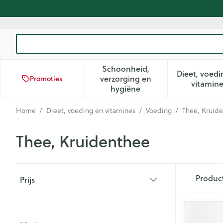
Ga naar de inhoud
Product, merk, categorie...
Schoonheid,
Dieet, voedi
verzorging en
Promoties
Toon submenu voor Schoon
Too
vitamin
hygiëne
Home
/
Dieet, voeding en vitamines
/
Voeding
/
Thee, Kruid
Thee, Kruidenthee
Doorgaan naar productlijst
Produc
Prijs
filter