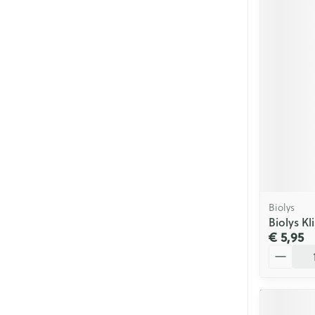
Biolys
Biolys K
€ 5,95
Aantal