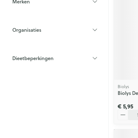
Merken
filter
Organisaties
filter
Dieetbeperkingen
filter
Biolys
Biolys D
€ 5,95
Aantal