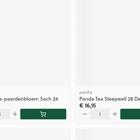
panda
lis-paardenbloem Sach 24
Panda Tea Sleepwell 28 D
€ 16,15
Aantal