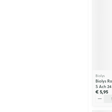
Biolys
Biolys R
S Ach 24
€ 5,95
Aantal