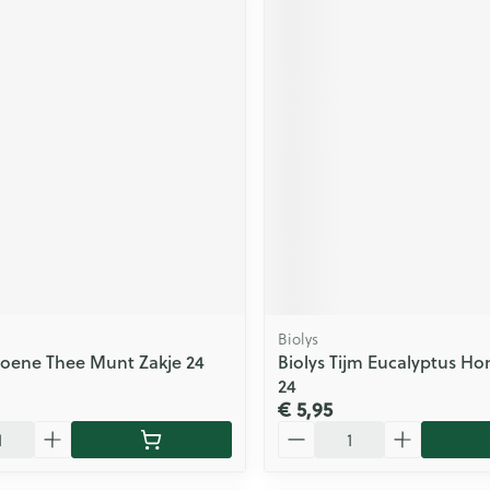
Biolys
roene Thee Munt Zakje 24
Biolys Tijm Eucalyptus Ho
24
€ 5,95
Aantal