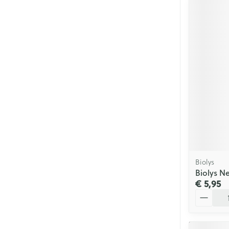
Biolys
Biolys N
€ 5,95
Aantal