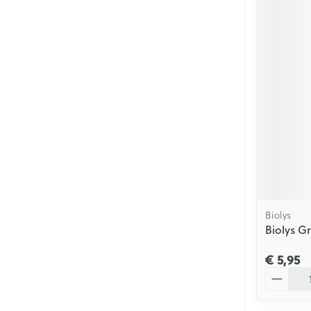
Biolys
Biolys G
€ 5,95
Aantal