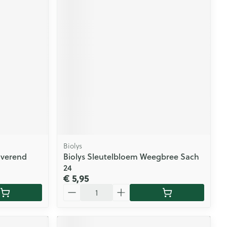
Biolys
iverend
Biolys Sleutelbloem Weegbree Sach
24
€ 5,95
Aantal