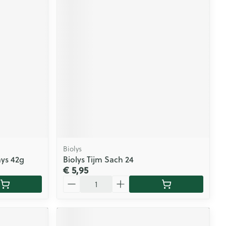
Biolys
ays 42g
Biolys Tijm Sach 24
€ 5,95
Aantal