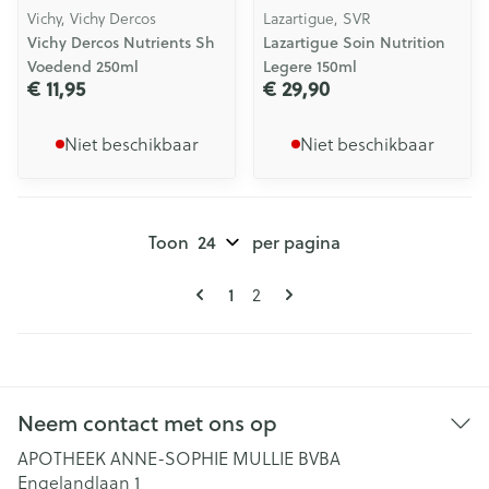
Vichy, Vichy Dercos
Lazartigue, SVR
Vichy Dercos Nutrients Sh
Lazartigue Soin Nutrition
Voedend 250ml
Legere 150ml
€ 11,95
€ 29,90
Niet beschikbaar
Niet beschikbaar
Toon
per pagina
Pagina's
U lees momenteel pagina
Pagina
1
2
Neem contact met ons op
APOTHEEK ANNE-SOPHIE MULLIE BVBA
Engelandlaan 1