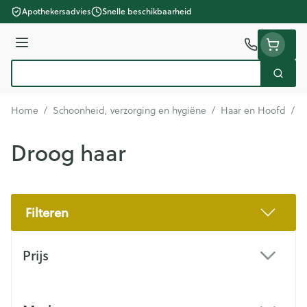
Ga naar de inhoud
Apothekersadvies
Snelle beschikbaarheid
Menu
Zoek
Product, merk, categorie...
Home
/
Schoonheid, verzorging en hygiëne
/
Haar en Hoofd
/
D
Droog haar
Filteren
Doorgaan naar productlijst
Prijs
filter