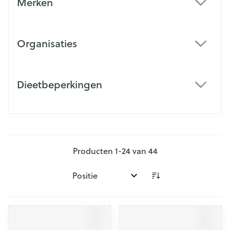
Merken
filter
Organisaties
filter
Dieetbeperkingen
filter
Producten
1
-
24
van
44
Sorteer op: