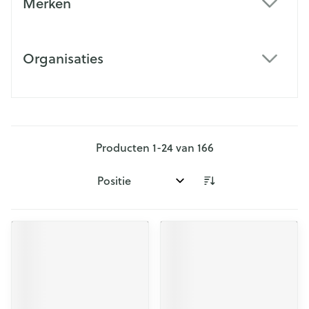
Merken
filter
Organisaties
filter
Producten
1
-
24
van
166
Sorteer op: