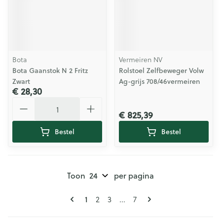
Bota
Vermeiren NV
Bota Gaanstok N 2 Fritz
Rolstoel Zelfbeweger Volw
Zwart
Ag-grijs 708/46vermeiren
€ 28,30
Aantal
€ 825,39
Bestel
Bestel
Toon
per pagina
Pagina's
U lees momenteel pagina
Pagina
Pagina
Pagina
1
2
3
...
7