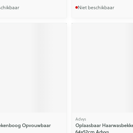
schikbaar
Niet beschikbaar
Advys
Dekenboog Opvouwbaar
Oplaasbaar Haarwasbekk
64x52cm Advys