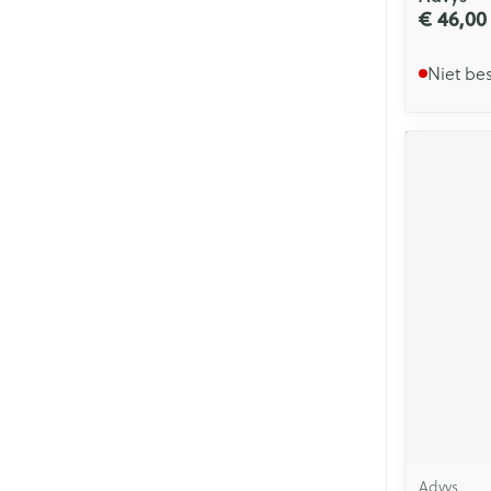
€ 46,00
Niet be
Advys