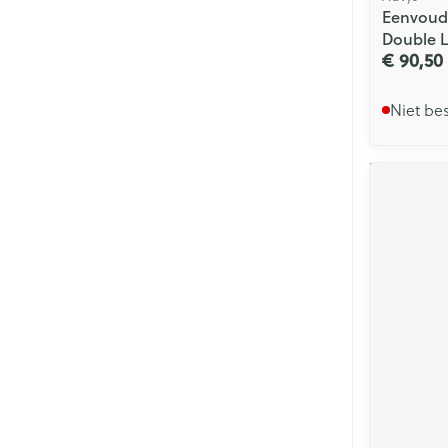
Eenvoudi
Double 
€ 90,50
Niet be