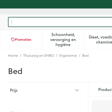
Ga naar de inhoud
Product, merk, categorie...
Schoonheid,
Dieet, voedi
verzorging en
Promoties
Toon submenu voor Schoon
Too
vitamin
hygiëne
Home
/
Thuiszorg en EHBO
/
Ergonomie
/
Bed
Bed
Doorgaan naar productlijst
Produc
Prijs
filter