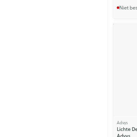
Niet be
Advys
Lichte 
Advys