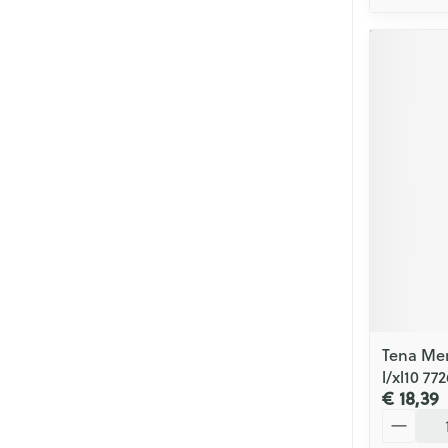
Tena Men
l/xl10 77
€ 18,39
Aantal