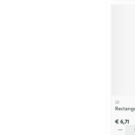
iD
Rectangu
€ 6,71
Aantal