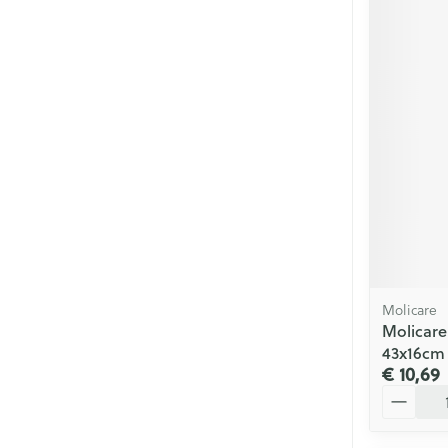
Molicare
Molicare
43x16cm 
€ 10,69
Aantal