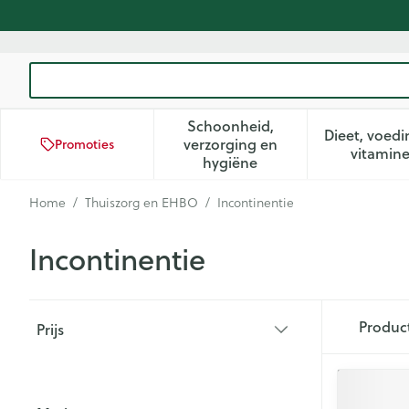
Ga naar de inhoud
Product, merk, categorie...
Schoonheid,
Dieet, voedi
verzorging en
Promoties
Toon submenu voor Schoon
Too
vitamin
hygiëne
Home
/
Thuiszorg en EHBO
/
Incontinentie
Incontinentie
Doorgaan naar productlijst
Produc
Prijs
filter