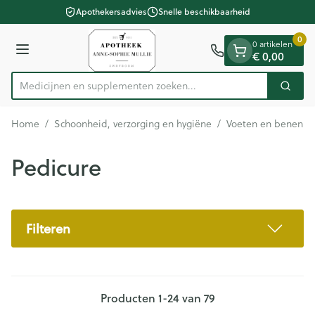
Dia 1 van 1
Ga naar de inhoud
Apothekersadvies
Snelle beschikbaarheid
0
0 artikelen
€ 0,00
Menu
Medicijnen en supp
Zoek
Product, merk, categorie...
Home
/
Schoonheid, verzorging en hygiëne
/
Voeten en benen
/
Pedicure
Filteren
Producten
1
-
24
van
79