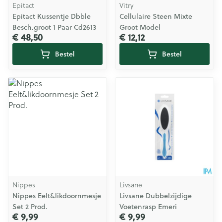
Epitact
Vitry
Epitact Kussentje Dbble
Cellulaire Steen Mixte
Besch.groot 1 Paar Cd2613
Groot Model
€ 48,50
€ 12,12
Bestel
Bestel
Nippes
Livsane
Nippes Eelt&likdoornmesje
Livsane Dubbelzijdige
Set 2 Prod.
Voetenrasp Emeri
€ 9,99
€ 9,99