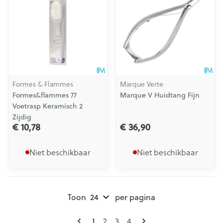
Formes & Flammes
Marque Verte
Formes&flammes 77
Marque V Huidtang Fijn
Voetrasp Keramisch 2
Zijdig
€ 10,78
€ 36,90
Niet beschikbaar
Niet beschikbaar
Toon
per pagina
Pagina's
U lees momenteel pagina
1
Pagina
Pagina
Pagina
2
3
4