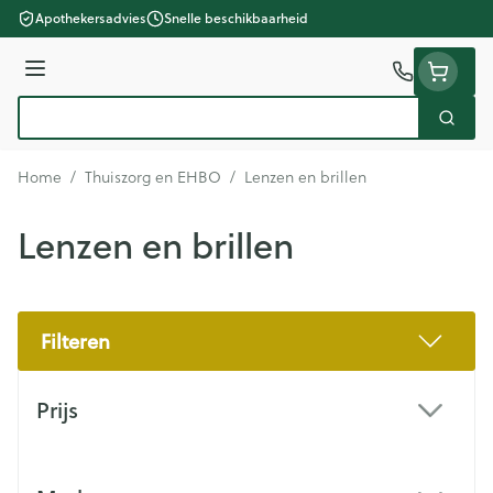
Ga naar de inhoud
Apothekersadvies
Snelle beschikbaarheid
Menu
Zoek
Product, merk, categorie...
Home
/
Thuiszorg en EHBO
/
Lenzen en brillen
Lenzen en brillen
Filteren
Doorgaan naar productlijst
Prijs
filter