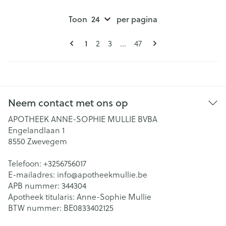
Toon
per pagina
Pagina's
U lees momenteel pagina
Pagina
Pagina
Pagina
1
2
3
...
47
Neem contact met ons op
APOTHEEK ANNE-SOPHIE MULLIE BVBA
Engelandlaan 1
8550
Zwevegem
Telefoon:
+3256756017
E-mailadres:
info@
apotheekmullie.be
APB nummer:
344304
Apotheek titularis:
Anne-Sophie Mullie
BTW nummer:
BE0833402125