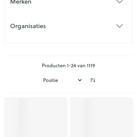
Merken
filter
Organisaties
filter
Producten
1
-
24
van
1119
Sorteer op: