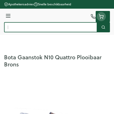
Ga naar de inhoud
Apothekersadvies
Snelle beschikbaarheid
Menu
Zoek
Product, merk, categorie...
Bota Gaanstok N10 Quattro Plooibaar
Brons