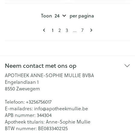
Toon
per pagina
Pagina's
U lees momenteel pagina
Pagina
Pagina
Pagina
1
2
3
...
7
Neem contact met ons op
APOTHEEK ANNE-SOPHIE MULLIE BVBA
Engelandlaan 1
8550
Zwevegem
Telefoon:
+3256756017
E-mailadres:
info@
apotheekmullie.be
APB nummer:
344304
Apotheek titularis:
Anne-Sophie Mullie
BTW nummer:
BE0833402125