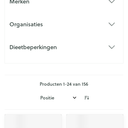
Merken
filter
Organisaties
filter
Dieetbeperkingen
filter
Producten
1
-
24
van
156
Sorteer op: