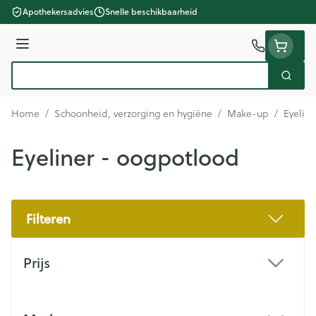
Ga naar de inhoud
Apothekersadvies
Snelle beschikbaarheid
Menu
Zoek
Product, merk, categorie...
Home
/
Schoonheid, verzorging en hygiëne
/
Make-up
/
Eyelin
Eyeliner - oogpotlood
Filteren
Doorgaan naar productlijst
Prijs
filter