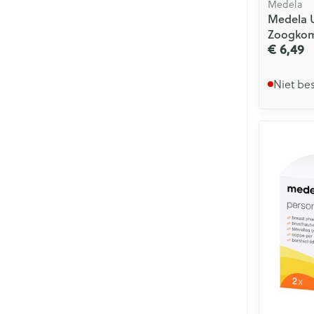
Medela
Medela U
Zoogkom
€ 6,49
Niet be