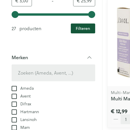
-
Minimumwaarde
Maximale waarde
€ 3,00
€ 25,99
Gebruik de pijltjestoetsen links en rechts om de minim
27 producten
Filteren
Merken
filter
Ameda
Multi-Ma
Avent
Multi M
Difrax
€ 12,99
Hartmann
Aantal
Lansinoh
Mam