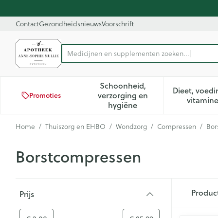
Ga naar de inhoud
Dia 1 van 1
Contact
Gezondheidsnieuws
Voorschrift
Product, merk, categorie...
Schoonheid,
Dieet, voedi
verzorging en
Promoties
Toon submenu voor Schoon
Too
vitamin
hygiëne
Home
/
Thuiszorg en EHBO
/
Wondzorg
/
Compressen
/
Bor
Borstcompressen
Doorgaan naar productlijst
Produc
Prijs
filter