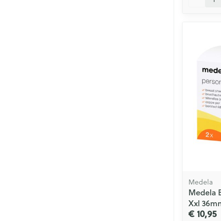
Medela
Medela B
Xxl 36m
€ 10,95