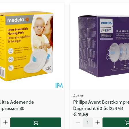
Avent
Ultra Ademende
Philips Avent Borstkompr
pressen 30
Dag/nacht 60 Scf254/61
€ 11,59
Aantal