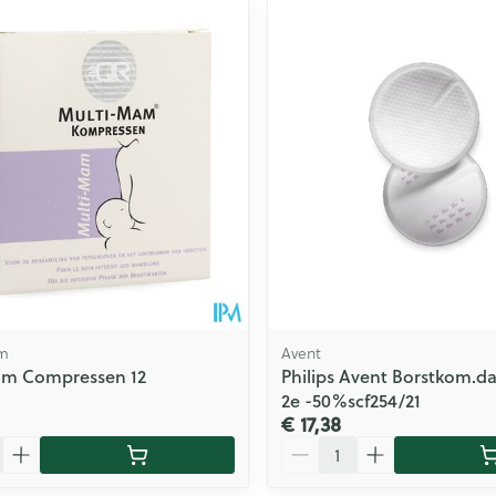
ale en maximale prijswaarden aan te passen.
m
Avent
am Compressen 12
Philips Avent Borstkom.d
2e -50%scf254/21
€ 17,38
Aantal