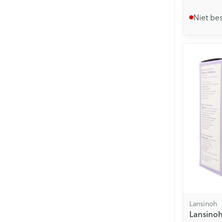
Niet be
Lansinoh
Lansino