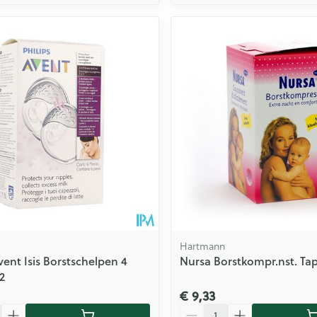
Hartmann
vent Isis Borstschelpen 4
Nursa Borstkompr.nst. Tap
2
€ 9,33
Aantal