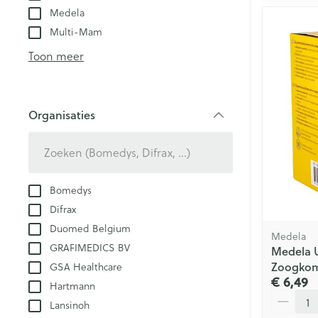
Medela
Multi-Mam
Toon meer
Organisaties
filter
Bomedys
Difrax
Duomed Belgium
Medela
GRAFIMEDICS BV
Medela 
Zoogkom
GSA Healthcare
€ 6,49
Hartmann
Aantal
Lansinoh