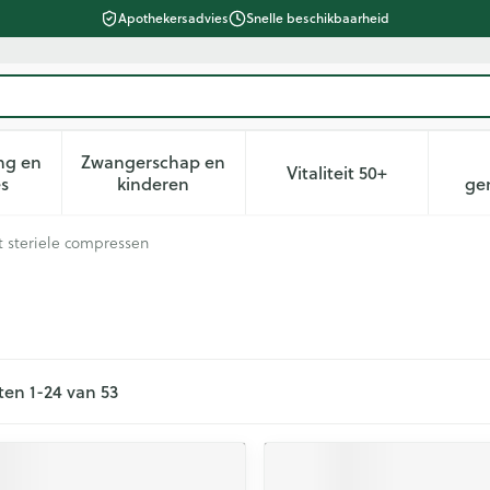
Apothekersadvies
Snelle beschikbaarheid
ng en
Zwangerschap en
Vitaliteit 50+
heid, verzorging en hygiëne categorie
n submenu voor Dieet, voeding en vitamines categorie
Toon submenu voor Zwangerschap en kin
Toon submenu voor 
es
kinderen
ge
t steriele compressen
ten
1
-
24
van
53