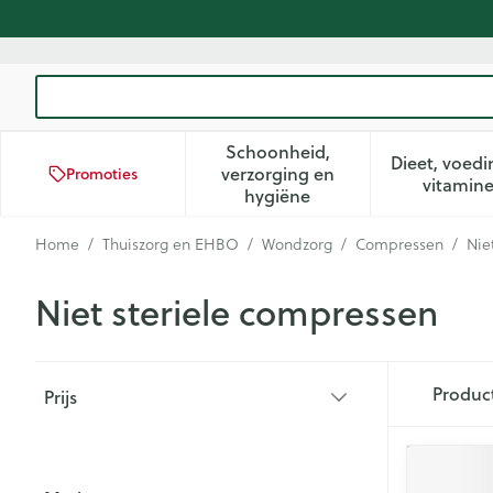
Ga naar de inhoud
Product, merk, categorie...
Schoonheid,
Dieet, voedi
verzorging en
Promoties
Toon submenu voor Schoon
Too
vitamin
hygiëne
Home
/
Thuiszorg en EHBO
/
Wondzorg
/
Compressen
/
Nie
Niet steriele compressen
Doorgaan naar productlijst
Produc
Prijs
filter