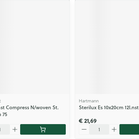
t
Hartmann
st Compress N/woven St.
Sterilux Es 10x20cm 12l.nst
 75
€ 21,69
Aantal