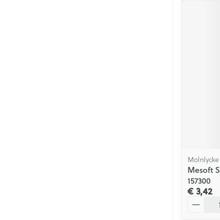
Molnlycke
Mesoft S
157300
€ 3,42
Aantal