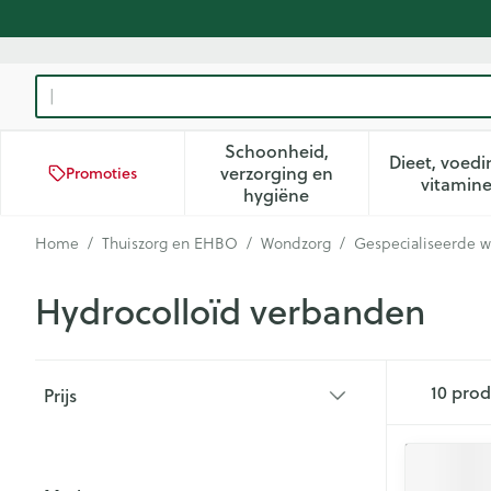
Ga naar de inhoud
Product, merk, categorie...
Schoonheid,
Dieet, voedi
verzorging en
Promoties
Toon submenu voor Schoon
Too
vitamin
hygiëne
Home
/
Thuiszorg en EHBO
/
Wondzorg
/
Gespecialiseerde 
Hydrocolloïd verbanden
Doorgaan naar productlijst
10
prod
Prijs
filter