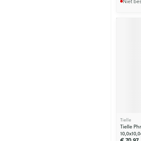
Niet be
Tielle
Tielle 
10,0x10,
€ 70,97