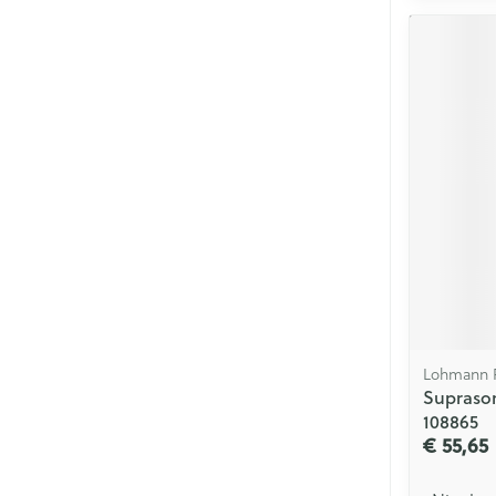
Lohmann 
Suprasor
108865
€ 55,65