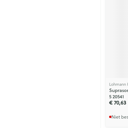
Lohmann 
Suprasor
5 20541
€ 70,63
Niet be