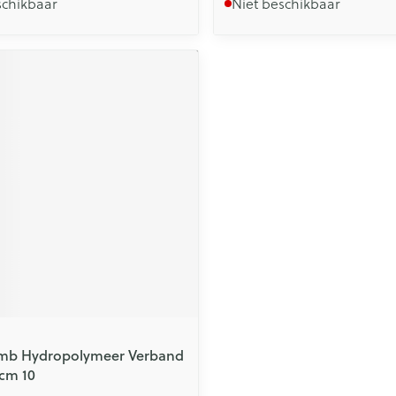
schikbaar
Niet beschikbaar
Phmb Hydropolymeer Verband
0cm 10