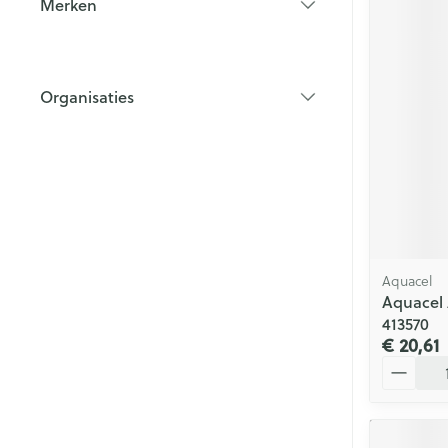
Merken
filter
Organisaties
filter
Aquacel
Aquacel 
413570
€ 20,61
Aantal