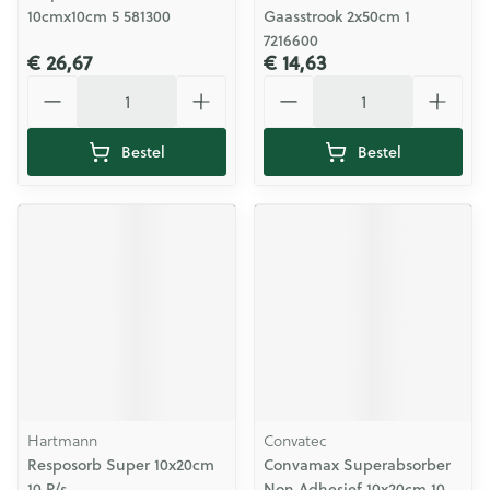
10cmx10cm 5 581300
Gaasstrook 2x50cm 1
7216600
€ 26,67
€ 14,63
Aantal
Aantal
Bestel
Bestel
Hartmann
Convatec
Resposorb Super 10x20cm
Convamax Superabsorber
10 P/s
Non Adhesief 10x20cm 10