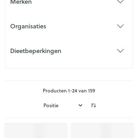
Merken
filter
Organisaties
filter
Dieetbeperkingen
filter
Producten
1
-
24
van
159
Sorteer op: