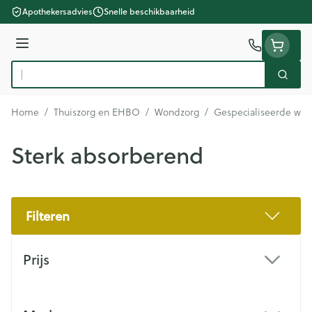
Ga naar de inhoud
Apothekersadvies
Snelle beschikbaarheid
Menu
Zoek
Product, merk, categorie...
Home
/
Thuiszorg en EHBO
/
Wondzorg
/
Gespecialiseerde wo
Sterk absorberend
Filteren
Doorgaan naar productlijst
Prijs
filter