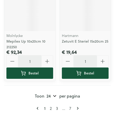
Molnlycke
Hartmann
Mepilex Up 10x20cm 10
Zetuvit E Steriel 15x20cm 25
212250
€ 92,34
€ 19,64
Aantal
Aantal
Bestel
Bestel
Toon
per pagina
Pagina's
U lees momenteel pagina
1
Pagina
Pagina
Pagina
2
3
...
7