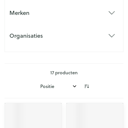
Merken
filter
Organisaties
filter
17
producten
Sorteer op: