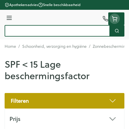
Ga naar de inhoud
Apothekersadvies
Snelle beschikbaarheid
Menu
Zoek
Product, merk, categorie...
Home
/
Schoonheid, verzorging en hygiëne
/
Zonnebescherming
SPF < 15 Lage
beschermingsfactor
Filteren
Doorgaan naar productlijst
Prijs
filter