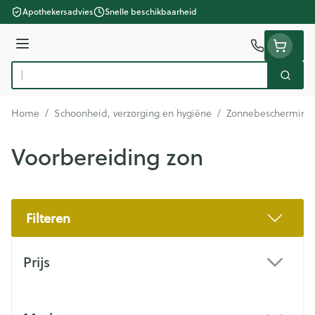
Ga naar de inhoud
Apothekersadvies
Snelle beschikbaarheid
Menu
Zoek
Product, merk, categorie...
Home
/
Schoonheid, verzorging en hygiëne
/
Zonnebescherming
Voorbereiding zon
Filteren
Doorgaan naar productlijst
Prijs
filter