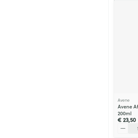
Avene
Avene Af
200ml
€ 23,50
Aantal