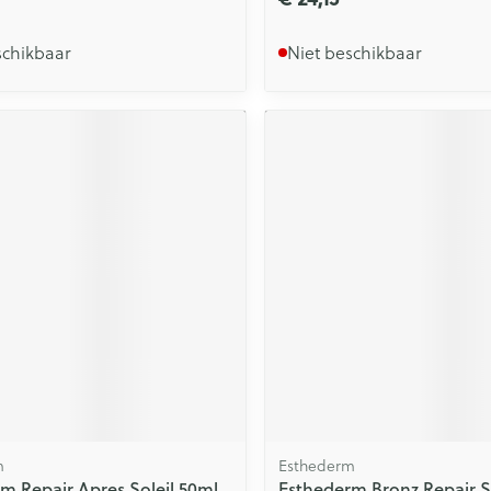
schikbaar
Niet beschikbaar
m
Esthederm
m Repair Apres Soleil 50ml
Esthederm Bronz Repair So