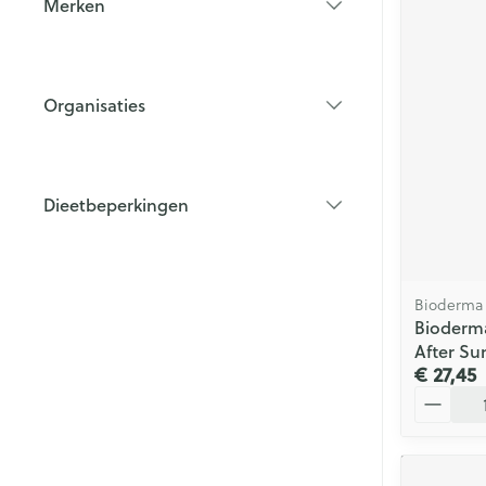
Merken
filter
Organisaties
filter
Dieetbeperkingen
filter
Bioderma
Bioderm
After Su
€ 27,45
Aantal