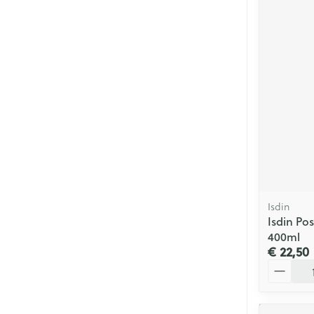
Isdin
Isdin Pos
400ml
€ 22,50
Aantal