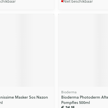
schikbaar
Niet beschikbaar
Bioderma
unissime Masker Sos Nazon
Bioderma Photoderm Aft
ml
Pompfles 500ml
€ 24,15