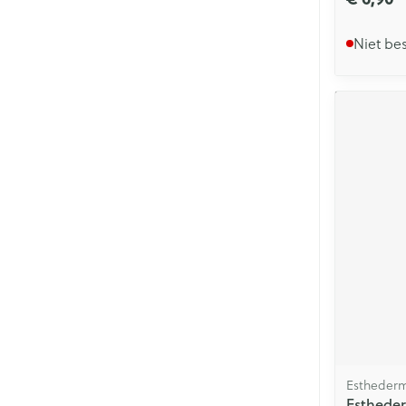
Niet be
Estheder
Estheder