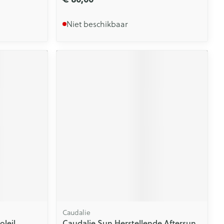
Niet beschikbaar
Caudalie
leil
Caudalie Sun Herstellende Aftersun