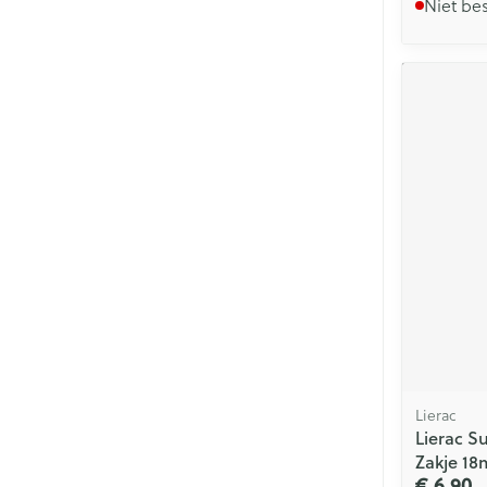
Niet be
Lierac
Lierac S
Zakje 18
€ 6,90