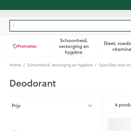
Ga naar de inhoud
Product, merk, categorie...
Schoonheid,
Dieet, voedi
verzorging en
Promoties
Toon submenu voor Schoon
Too
vitamin
hygiëne
Home
/
Schoonheid, verzorging en hygiëne
/
Specifiek voor 
Deodorant
Doorgaan naar productlijst
4
prod
Prijs
filter