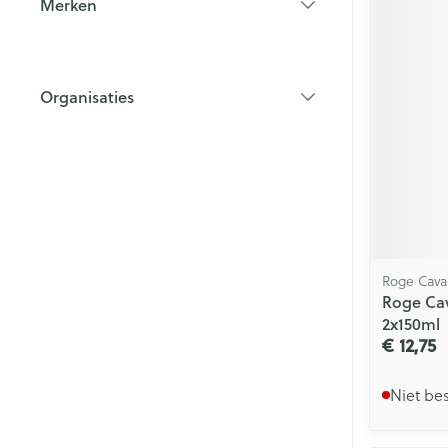
Merken
filter
Organisaties
filter
Roge Cavai
Roge Cav
2x150ml
€ 12,75
Niet be