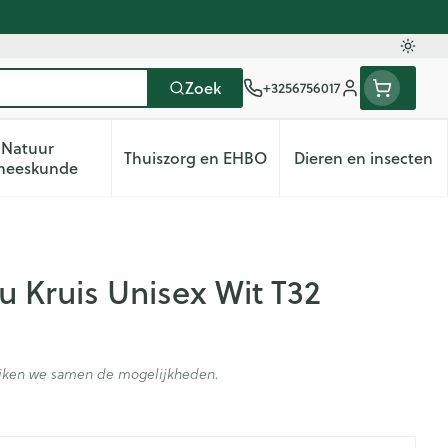
Oversc
Zoek
+3256756017
Klant menu
Natuur
Thuiszorg en EHBO
Dieren en insecten
deren categorie
Vitaliteit 50+ categorie
Toon submenu voor Natuur geneeskunde categorie
Toon submenu voor Thuiszorg en
Toon subme
neeskunde
Pu Kruis Unisex Wit T32
kijken we samen de mogelijkheden.