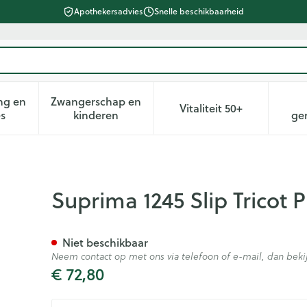
Apothekersadvies
Snelle beschikbaarheid
ng en
Zwangerschap en
Vitaliteit 50+
heid, verzorging en hygiëne categorie
n submenu voor Dieet, voeding en vitamines categorie
Toon submenu voor Zwangerschap en kin
Toon submenu voor 
es
kinderen
ge
Kruis Unisex Wit T32
Suprima 1245 Slip Tricot 
Niet beschikbaar
Neem contact op met ons via telefoon of e-mail, dan be
€ 72,80