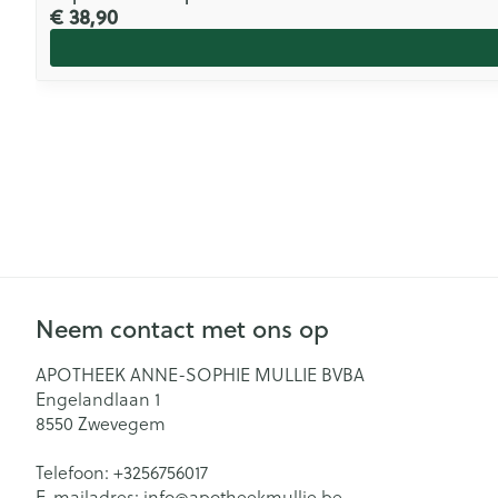
€ 38,90
Neem contact met ons op
APOTHEEK ANNE-SOPHIE MULLIE BVBA
Engelandlaan 1
8550
Zwevegem
Telefoon:
+3256756017
E-mailadres:
info@
apotheekmullie.be