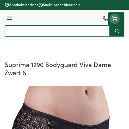
Ga naar de inhoud
Apothekersadvies
Snelle beschikbaarheid
Menu
Zoek
Product, merk, categorie...
Suprima 1290 Bodyguard Viva Dame
Zwart S