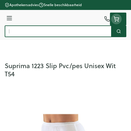
Ga naar de inhoud
Apothekersadvies
Snelle beschikbaarheid
Menu
Zoek
Product, merk, categorie...
Suprima 1223 Slip Pvc/pes Unisex Wit
T54