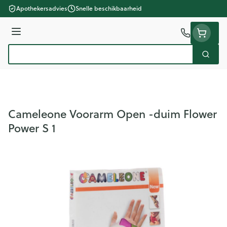
Ga naar de inhoud
Apothekersadvies
Snelle beschikbaarheid
Menu
Zoek
Product, merk, categorie...
Cameleone Voorarm Open -duim Flower
Power S 1