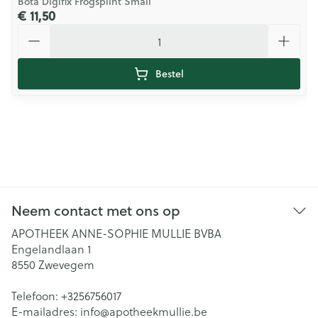
Bota Digifix Frogsplint Small
€ 11,50
Aantal
Bestel
Neem contact met ons op
APOTHEEK ANNE-SOPHIE MULLIE BVBA
Engelandlaan 1
8550
Zwevegem
Telefoon:
+3256756017
E-mailadres:
info@
apotheekmullie.be