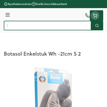
Ga naar de inhoud
Apothekersadvies
Snelle beschikbaarheid
Menu
Zoek
Product, merk, categorie...
Botasol Enkelstuk Wh -21cm S 2