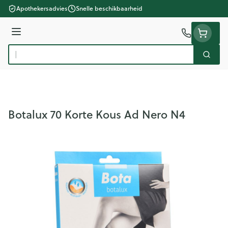
Ga naar de inhoud
Apothekersadvies
Snelle beschikbaarheid
Menu
Zoek
Product, merk, categorie...
Botalux 70 Korte Kous Ad Nero N4