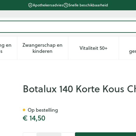
Apothekersadvies
Snelle beschikbaarheid
ng en
Zwangerschap en
Vitaliteit 50+
heid, verzorging en hygiëne categorie
n submenu voor Dieet, voeding en vitamines categorie
Toon submenu voor Zwangerschap en kin
Toon submenu voor 
es
kinderen
ge
1
Botalux 140 Korte Kous C
Op bestelling
€ 14,50
Aantal