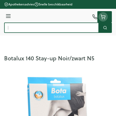
Ga naar de inhoud
Apothekersadvies
Snelle beschikbaarheid
Menu
Zoek
Product, merk, categorie...
Botalux 140 Stay-up Noir/zwart N5