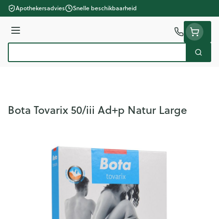
Ga naar de inhoud
Apothekersadvies
Snelle beschikbaarheid
Menu
Zoek
Product, merk, categorie...
Bota Tovarix 50/iii Ad+p Natur Large