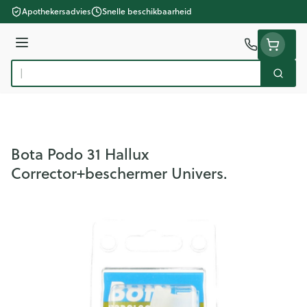
Ga naar de inhoud
Apothekersadvies
Snelle beschikbaarheid
Menu
Zoek
Product, merk, categorie...
Bota Podo 31 Hallux
Corrector+beschermer Univers.