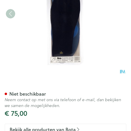
Bota Podo 15 Inlegzool Sil.blu
Niet beschikbaar
Neem contact op met ons via telefoon of e-mail, dan bekijken
we samen de mogelijkheden.
€ 75,00
Bekijk alle producten van Bota