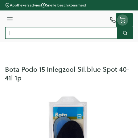
Ga naar de inhoud
Apothekersadvies
Snelle beschikbaarheid
Menu
Zoek
Product, merk, categorie...
Bota Podo 15 Inlegzool Sil.blue Spot 40-
41l 1p