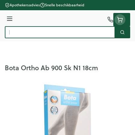
Ga naar de inhoud
Apothekersadvies
Snelle beschikbaarheid
Menu
Zoek
Product, merk, categorie...
Bota Ortho Ab 900 Sk N1 18cm