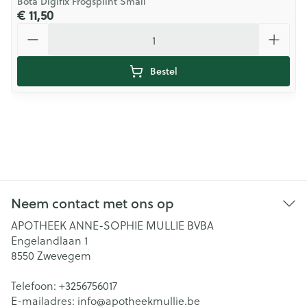
Bota Digifix Frogsplint Small
€ 11,50
Aantal
Bestel
Neem contact met ons op
APOTHEEK ANNE-SOPHIE MULLIE BVBA
Engelandlaan 1
8550
Zwevegem
Telefoon:
+3256756017
E-mailadres:
info@
apotheekmullie.be