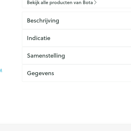
Bekijk alle producten van Bota
Beschrijving
Indicatie
Samenstelling
Gegevens
 met de tabtoets. Je kunt de carrousel overslaan of direct na