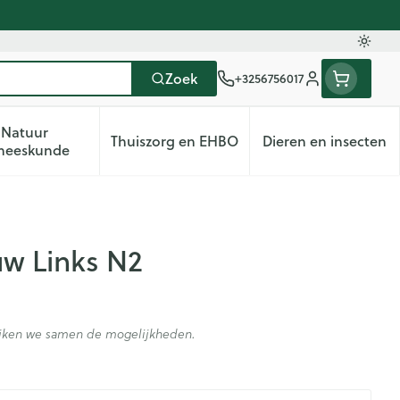
Oversc
Zoek
+3256756017
Klant menu
Natuur
Thuiszorg en EHBO
Dieren en insecten
deren categorie
Vitaliteit 50+ categorie
Toon submenu voor Natuur geneeskunde categorie
Toon submenu voor Thuiszorg en
Toon subme
neeskunde
w Links N2
kijken we samen de mogelijkheden.