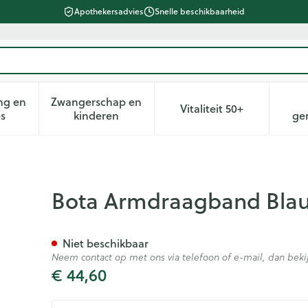
Apothekersadvies
Snelle beschikbaarheid
ng en
Zwangerschap en
Vitaliteit 50+
heid, verzorging en hygiëne categorie
n submenu voor Dieet, voeding en vitamines categorie
Toon submenu voor Zwangerschap en kin
Toon submenu voor 
es
kinderen
ge
inks N2
Bota Armdraagband Blau
Niet beschikbaar
Neem contact op met ons via telefoon of e-mail, dan be
€ 44,60