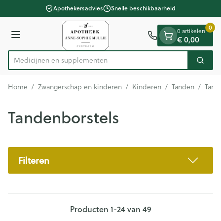
Dia 1 van 1
Ga naar de inhoud
Apothekersadvies
Snelle beschikbaarheid
0
0 artikelen
€ 0,00
Menu
Medicijnen
Zoek
Product, merk, categorie...
Home
/
Zwangerschap en kinderen
/
Kinderen
/
Tanden
/
Tand
Tandenborstels
Filteren
Producten
1
-
24
van
49