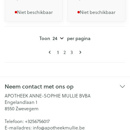
Niet beschikbaar
Niet beschikbaar
Toon
per pagina
Pagina's
U lees momenteel pagina
1
Pagina
Pagina
2
3
Neem contact met ons op
APOTHEEK ANNE-SOPHIE MULLIE BVBA
Engelandlaan 1
8550
Zwevegem
Telefoon:
+3256756017
E-mailadres:
info@
apotheekmullie.be