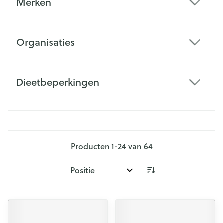
Merken
filter
Organisaties
filter
Dieetbeperkingen
filter
Producten
1
-
24
van
64
Sorteer op: