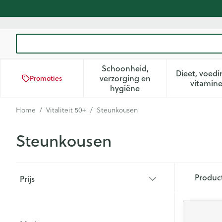
Ga naar de inhoud
Product, merk, categorie...
Schoonheid,
Dieet, voedi
verzorging en
Promoties
Toon submenu voor Schoon
Too
vitamin
hygiëne
Home
/
Vitaliteit 50+
/
Steunkousen
Steunkousen
Doorgaan naar productlijst
Produc
Prijs
filter