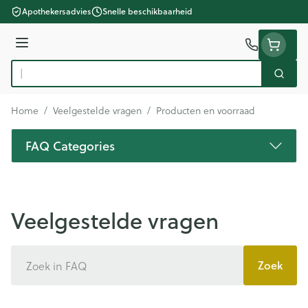
Ga naar de inhoud
Apothekersadvies
Snelle beschikbaarheid
Menu
Zoek
Product, merk, categorie...
Home
/
Veelgestelde vragen
/
Producten en voorraad
FAQ Categories
Veelgestelde vragen
Zoek
Zoek