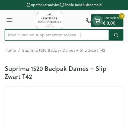
Dia 1 van 1
Ga naar de inhoud
Apothekersadvies
Snelle beschikbaarheid
0
0 artikelen
€ 0,00
Menu
Medicijnen en supplementen zoeken...
Zoek
Product, merk, categorie...
Home
/
Suprima 1520 Badpak Dames + Slip Zwart T42
Suprima 1520 Badpak Dames + Slip
Zwart T42