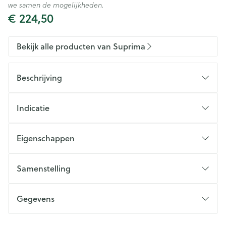
we samen de mogelijkheden.
€ 224,50
Bekijk alle producten van Suprima
Beschrijving
Indicatie
Eigenschappen
Ingewerkte incontinentieslip (siliconenband aan de
benen)
Samenstelling
Optisch niet van gewone zwemkledij te
onderscheiden
Gegevens
Sluiting
Kleur
CNK
2502383