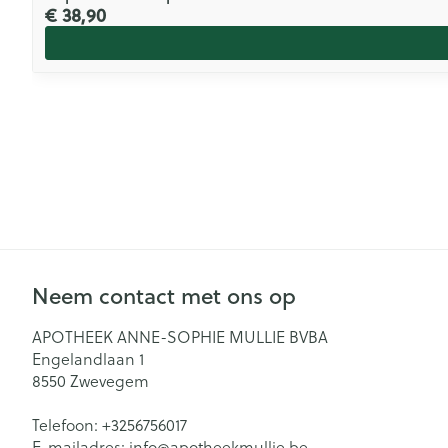
€ 38,90
Neem contact met ons op
APOTHEEK ANNE-SOPHIE MULLIE BVBA
Engelandlaan 1
8550
Zwevegem
Telefoon:
+3256756017
E-mailadres:
info@
apotheekmullie.be