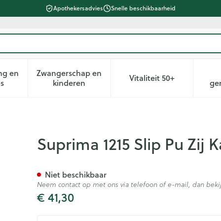
Apothekersadvies
Snelle beschikbaarheid
ng en
Zwangerschap en
Vitaliteit 50+
heid, verzorging en hygiëne categorie
n submenu voor Dieet, voeding en vitamines categorie
Toon submenu voor Zwangerschap en kin
Toon submenu voor 
es
kinderen
ge
oengaas Wit T42
Suprima 1215 Slip Pu Zij 
Niet beschikbaar
Neem contact op met ons via telefoon of e-mail, dan be
€ 41,30