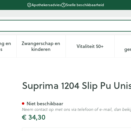
Apothekersadvies
Snelle beschikbaarheid
ng en
Zwangerschap en
Vitaliteit 50+
heid, verzorging en hygiëne categorie
n submenu voor Dieet, voeding en vitamines categorie
Toon submenu voor Zwangerschap en kin
Toon submenu voor 
es
kinderen
ge
 Wit T42
Suprima 1204 Slip Pu Uni
Niet beschikbaar
Neem contact op met ons via telefoon of e-mail, dan be
€ 34,30