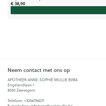
€ 38,90
Neem contact met ons op
APOTHEEK ANNE-SOPHIE MULLIE BVBA
Engelandlaan 1
8550
Zwevegem
Telefoon:
+3256756017
E-mailadres:
info@
apotheekmullie.be