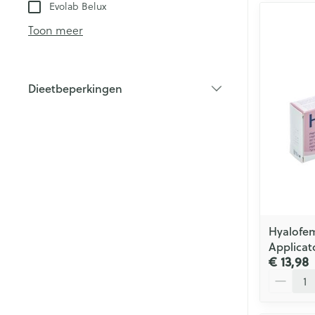
Evolab Belux
Toon meer
Dieetbeperkingen
filter
Hyalofe
Applicat
€ 13,98
Aantal