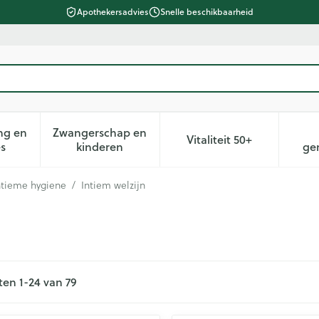
Apothekersadvies
Snelle beschikbaarheid
ng en
Zwangerschap en
Vitaliteit 50+
heid, verzorging en hygiëne categorie
n submenu voor Dieet, voeding en vitamines categorie
Toon submenu voor Zwangerschap en kin
Toon submenu voor 
es
kinderen
ge
intieme hygiene
/
Intiem welzijn
ten
1
-
24
van
79