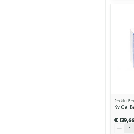
Reckitt Be
Ky Gel B
€ 139,6
Aantal