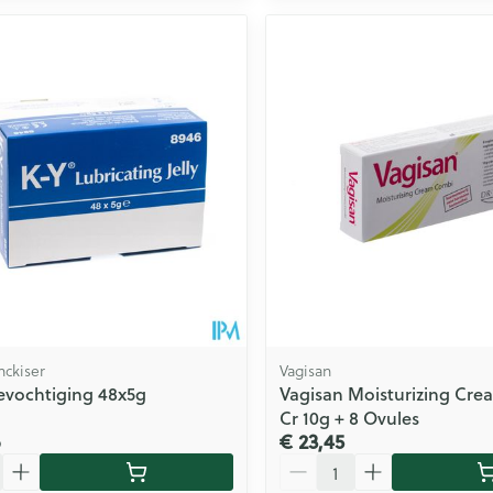
nckiser
Vagisan
evochtiging 48x5g
Vagisan Moisturizing Cr
Cr 10g + 8 Ovules
6
€ 23,45
Aantal