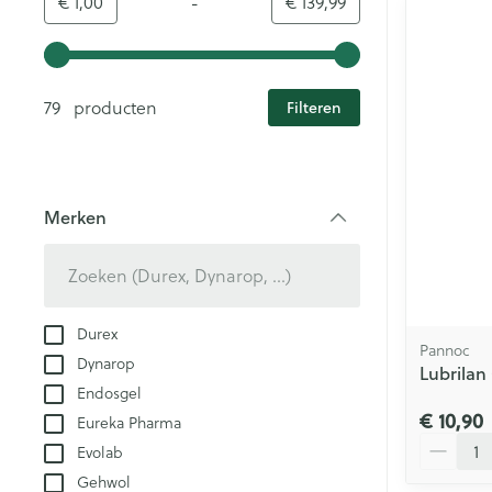
-
Minimumwaarde
Maximale waarde
€ 1,00
€ 139,99
Gebruik de pijltjestoetsen links en rechts om de minim
79 producten
Filteren
Merken
filter
Durex
Pannoc
Dynarop
Lubrilan
Endosgel
€ 10,90
Eureka Pharma
Aantal
Evolab
Gehwol