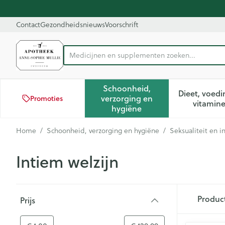
Ga naar de inhoud
Dia 1 van 1
Contact
Gezondheidsnieuws
Voorschrift
Medici
Product, merk, categorie...
Schoonheid,
Dieet, voedi
verzorging en
Promoties
Toon submenu voor Schoon
Too
vitamin
hygiëne
Home
/
Schoonheid, verzorging en hygiëne
/
Seksualiteit en 
Intiem welzijn
Doorgaan naar productlijst
Produc
Prijs
filter