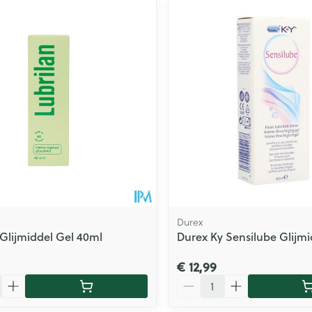
ale en maximale prijswaarden aan te passen.
Durex
 Glijmiddel Gel 40ml
Durex Ky Sensilube Glijm
€ 12,99
Aantal