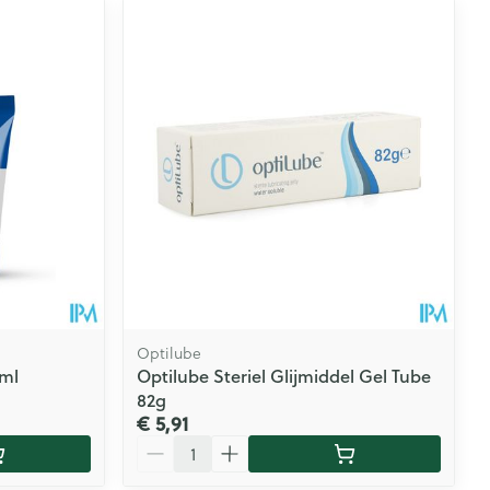
Optilube
0ml
Optilube Steriel Glijmiddel Gel Tube
82g
€ 5,91
Aantal