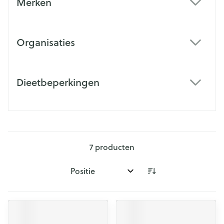
Merken
filter
Organisaties
filter
Dieetbeperkingen
filter
7
producten
Sorteer op: