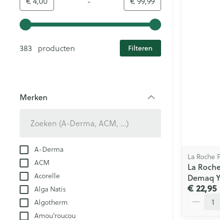
-
Minimumwaarde
Maximale waarde
€ 4,00
€ 99,99
Gebruik de pijltjestoetsen links en rechts om de minim
383 producten
Filteren
Merken
filter
A-Derma
La Roche 
ACM
La Roche
Acorelle
Demaq Y
€ 22,95
Alga Natis
Aantal
Algotherm
Amou'roucou