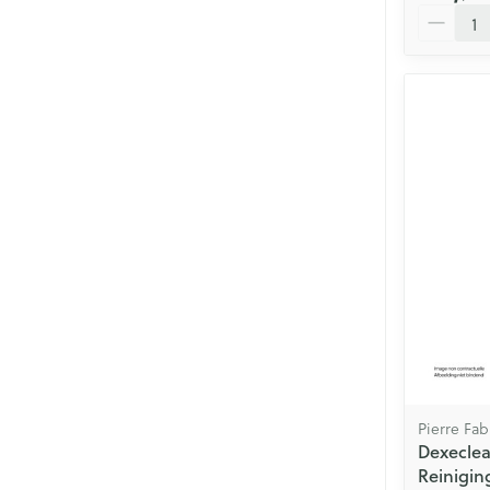
Aantal
Pierre Fa
Dexeclea
Reinigin