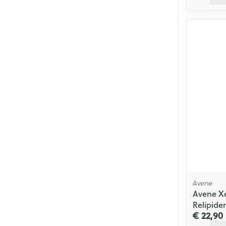
Avene
Avene X
Relipide
€ 22,90
Aantal