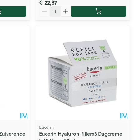
€ 22,37
Aantal
Eucerin
Zuiverende
Eucerin Hyaluron-fillerx3 Dagcreme