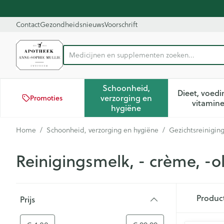
Ga naar de inhoud
Dia 1 van 1
Contact
Gezondheidsnieuws
Voorschrift
Medic
Product, merk, categorie...
Schoonheid,
Dieet, voedi
verzorging en
Promoties
Toon submenu voor Schoon
Too
vitamin
hygiëne
Home
/
Schoonheid, verzorging en hygiëne
/
Gezichtsreinigin
Reinigingsmelk, - crème, -ol
Doorgaan naar productlijst
Produc
Prijs
filter