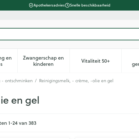
Apothekersadvies
Snelle beschikbaarheid
ng en
Zwangerschap en
Vitaliteit 50+
heid, verzorging en hygiëne categorie
n submenu voor Dieet, voeding en vitamines categorie
Toon submenu voor Zwangerschap en kin
Toon submenu voor 
es
kinderen
ge
g - ontschminken
/
Reinigingsmelk, - crème, -olie en gel
ie en gel
ten
1
-
24
van
383