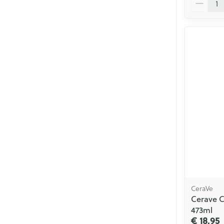
CeraVe
Cerave C
473ml
€ 18,95