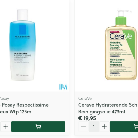
ale en maximale prijswaarden aan te passen.
Posay
CeraVe
 Posay Respectissime
Cerave Hydraterende Sc
eux Wtp 125ml
Reinigingsolie 473ml
€ 19,95
Aantal