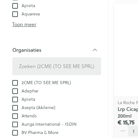
Apivita
Aquareva
Toon meer
Organisaties
filter
2CME (TO SEE ME SPRL)
Adephar
Apivita
La Roche 
Asepta (Akileine)
Lrp Cica
200ml
Attends
€ 15,75
Auriga International - ISDIN
Aantal
BV Pharma & More