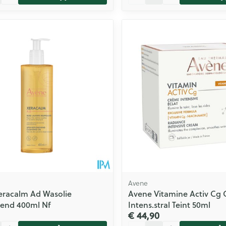
Avene
eracalm Ad Wasolie
Avene Vitamine Activ Cg 
rend 400ml Nf
Intens.stral Teint 50ml
€ 44,90
Aantal