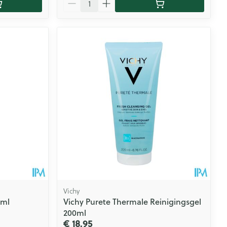
Vichy
0ml
Vichy Purete Thermale Reinigingsgel
200ml
€ 18,95