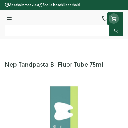
Ga naar de inhoud
Apothekersadvies
Snelle beschikbaarheid
Menu
Zoek
Product, merk, categorie...
Nep Tandpasta Bi Fluor Tube 75ml