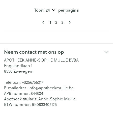
Toon
per pagina
Pagina's
U lees momenteel pagina
Pagina
Pagina
1
2
3
Neem contact met ons op
APOTHEEK ANNE-SOPHIE MULLIE BVBA
Engelandlaan 1
8550
Zwevegem
Telefoon:
+3256756017
E-mailadres:
info@
apotheekmullie.be
APB nummer:
344304
Apotheek titularis:
Anne-Sophie Mullie
BTW nummer:
BE0833402125