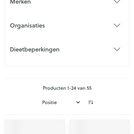
Merken
filter
Organisaties
filter
Dieetbeperkingen
filter
Producten
1
-
24
van
55
Sorteer op: