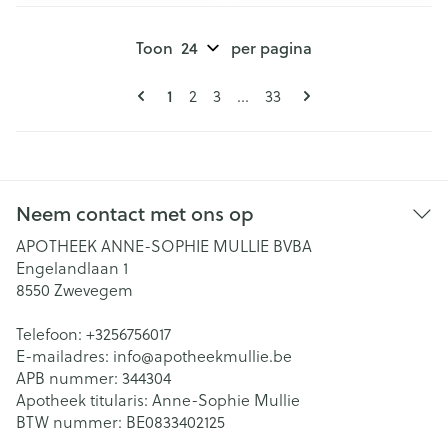
Toon
per pagina
Pagina's
U lees momenteel pagina
Pagina
Pagina
Pagina
1
2
3
...
33
Neem contact met ons op
APOTHEEK ANNE-SOPHIE MULLIE BVBA
Engelandlaan 1
8550
Zwevegem
Telefoon:
+3256756017
E-mailadres:
info@
apotheekmullie.be
APB nummer:
344304
Apotheek titularis:
Anne-Sophie Mullie
BTW nummer:
BE0833402125