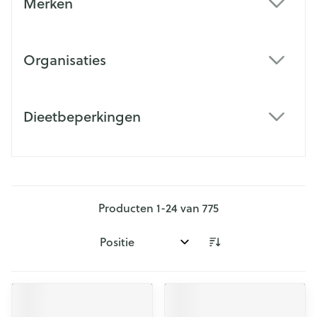
Merken
filter
Organisaties
filter
Dieetbeperkingen
filter
Producten
1
-
24
van
775
Sorteer op: