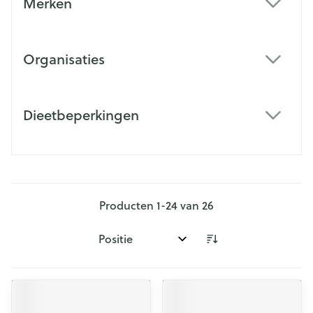
Merken
filter
Organisaties
filter
Dieetbeperkingen
filter
Producten
1
-
24
van
26
Sorteer op: