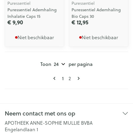
Puressentiel
Puressentiel
Puressentiel Ademhaling
Puressentiel Ademhaling
Inhalatie Caps 15
Bio Caps 30
€ 9,90
€ 12,95
Niet beschikbaar
Niet beschikbaar
Toon
per pagina
Pagina's
U lees momenteel pagina
Pagina
1
2
Neem contact met ons op
APOTHEEK ANNE-SOPHIE MULLIE BVBA
Engelandlaan 1