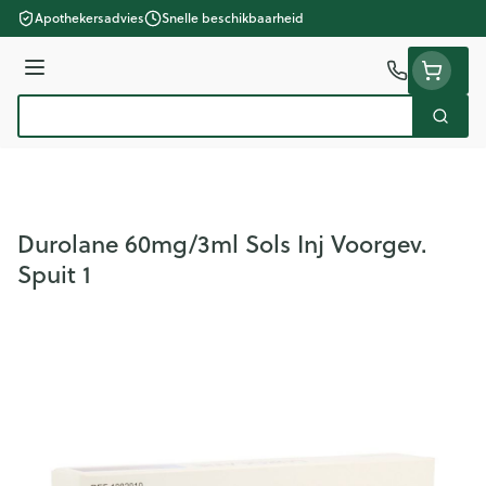
Ga naar de inhoud
Apothekersadvies
Snelle beschikbaarheid
Menu
Zoek
Product, merk, categorie...
Durolane 60mg/3ml Sols Inj Voorgev.
Spuit 1