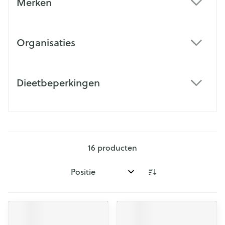
Merken
filter
Organisaties
filter
Dieetbeperkingen
filter
16
producten
Sorteer op: