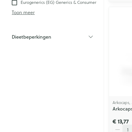
Eurogenerics (EG) Generics & Consumer
Toon meer
Dieetbeperkingen
filter
Arkocaps,
Arkocaps
€ 13,77
Aantal