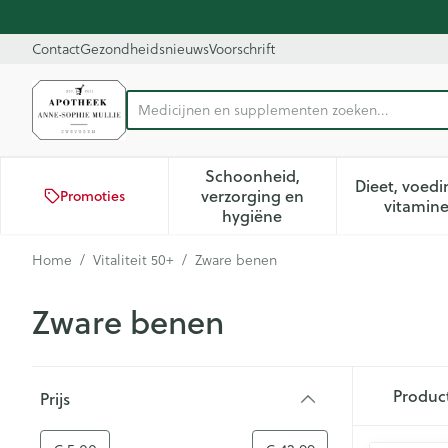
Ga naar de inhoud
Dia 1 van 1
Contact
Gezondheidsnieuws
Voorschrift
Medici
Product, merk, categorie...
Schoonheid,
Dieet, voedi
verzorging en
Promoties
Toon submenu voor Schoon
Too
vitamin
hygiëne
Home
/
Vitaliteit 50+
/
Zware benen
Zware benen
Doorgaan naar productlijst
Produc
Prijs
filter