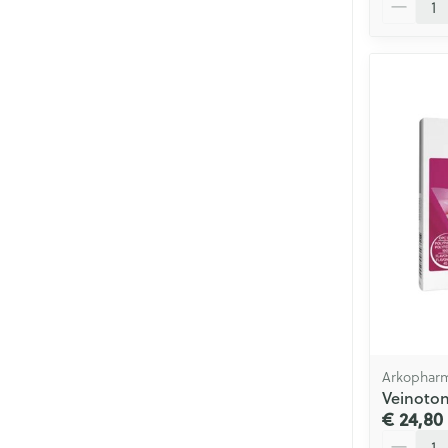
Arkophar
Veinoton
€ 24,80
Aantal