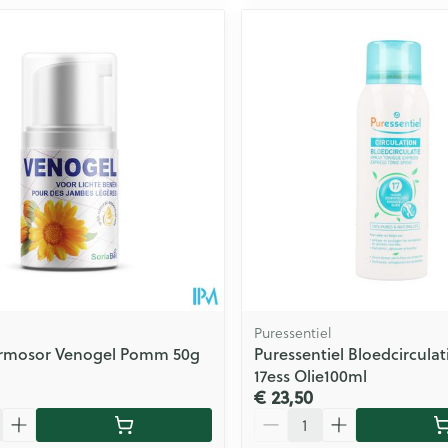
Puressentiel
ermosor Venogel Pomm 50g
Puressentiel Bloedcirculat
17ess Olie100ml
€ 23,50
Aantal