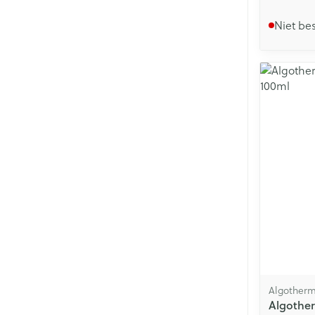
Niet be
Algother
Algother