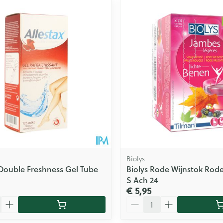
ale en maximale prijswaarden aan te passen.
Biolys
 Double Freshness Gel Tube
Biolys Rode Wijnstok Rod
S Ach 24
€ 5,95
Aantal