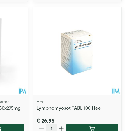
harma
Heel
150x275mg
Lymphomyosot TABL 100 Heel
€ 26,95
Aantal