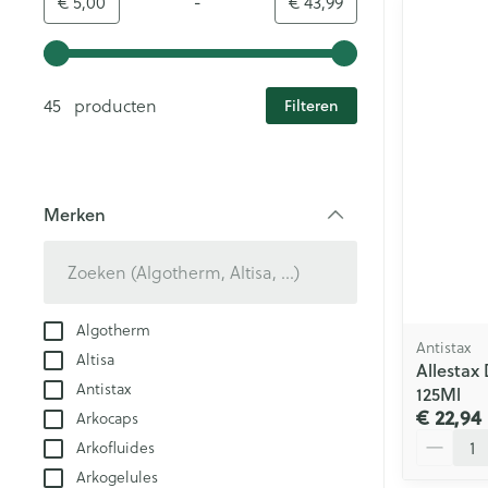
-
Minimumwaarde
Maximale waarde
€ 5,00
€ 43,99
Gebruik de pijltjestoetsen links en rechts om de minim
45 producten
Filteren
Merken
filter
Algotherm
Antistax
Altisa
Allestax
Antistax
125Ml
€ 22,94
Arkocaps
Aantal
Arkofluides
Arkogelules