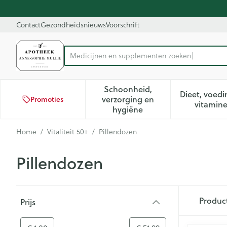
Ga naar de inhoud
Dia 1 van 1
Contact
Gezondheidsnieuws
Voorschrift
Product, merk, categorie...
Schoonheid,
Dieet, voedi
verzorging en
Promoties
Toon submenu voor Schoon
Too
vitamin
hygiëne
Home
/
Vitaliteit 50+
/
Pillendozen
Pillendozen
Doorgaan naar productlijst
Produc
Prijs
filter