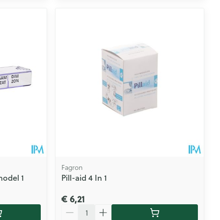
Fagron
model 1
Pill-aid 4 In 1
€ 6,21
Aantal