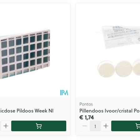
Pontos
ticdose Pildoos Week Nl
Pillendoos Ivoor/cristal P
€ 1,74
Aantal