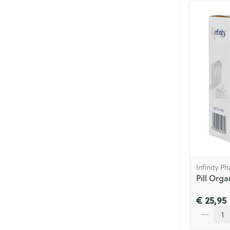
Infinity P
Pill Org
€ 25,95
Aantal