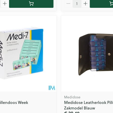
Aantal
Medidose
illendoos Week
Medidose Leatherlook Pil
Zakmodel Blauw