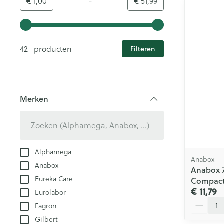
-
Minimumwaarde
Maximale waarde
€ 1,00
€ 51,99
Gebruik de pijltjestoetsen links en rechts om de minim
42 producten
Filteren
Merken
filter
Alphamega
Anabox
Anabox
Anabox 7
Eureka Care
Compac
€ 11,79
Eurolabor
Aantal
Fagron
Gilbert