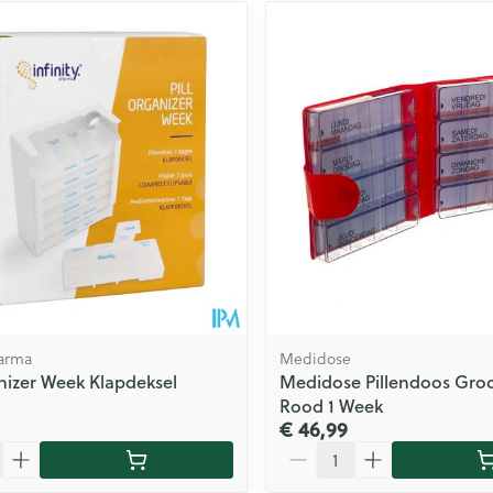
harma
Medidose
anizer Week Klapdeksel
Medidose Pillendoos Gro
Rood 1 Week
€ 46,99
Aantal