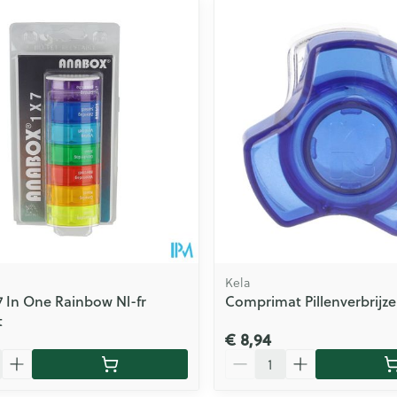
ale en maximale prijswaarden aan te passen.
Kela
 In One Rainbow Nl-fr
Comprimat Pillenverbrijze
t
€ 8,94
Aantal