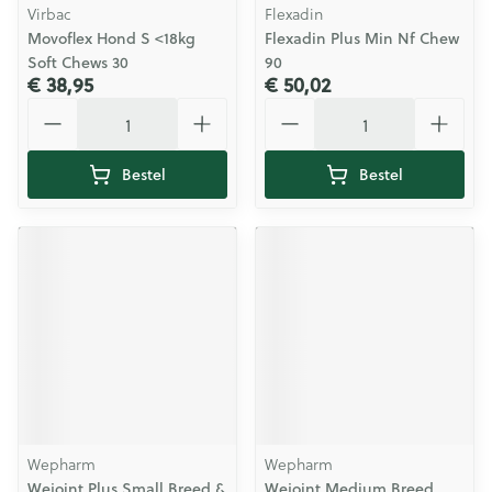
Virbac
Flexadin
Movoflex Hond S <18kg
Flexadin Plus Min Nf Chew
Soft Chews 30
90
€ 38,95
€ 50,02
Aantal
Aantal
Bestel
Bestel
Wepharm
Wepharm
Wejoint Plus Small Breed &
Wejoint Medium Breed