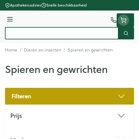
Ga naar de inhoud
Apothekersadvies
Snelle beschikbaarheid
Menu
Zoek
Product, merk, categorie...
Home
/
Dieren en insecten
/
Spieren en gewrichten
Spieren en gewrichten
Filteren
Doorgaan naar productlijst
Prijs
filter