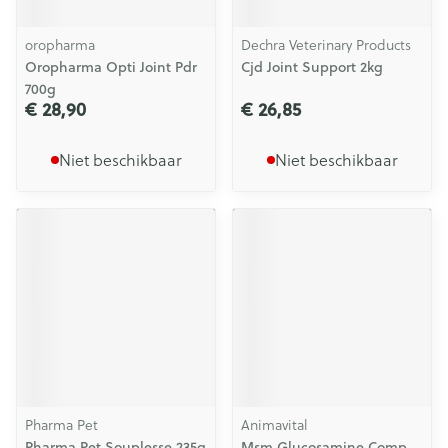
oropharma
Dechra Veterinary Products
Oropharma Opti Joint Pdr
Cjd Joint Support 2kg
700g
€ 28,90
€ 26,85
Niet beschikbaar
Niet beschikbaar
Pharma Pet
Animavital
Pharma Pet Souplesse 235g
Msm Glucosamine Comp