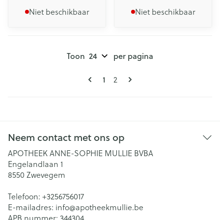
Niet beschikbaar
Niet beschikbaar
Toon
per pagina
Pagina's
U lees momenteel pagina
Pagina
1
2
Neem contact met ons op
APOTHEEK ANNE-SOPHIE MULLIE BVBA
Engelandlaan 1
8550
Zwevegem
Telefoon:
+3256756017
E-mailadres:
info@
apotheekmullie.be
APB nummer:
344304