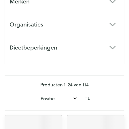
Merken
filter
Organisaties
filter
Dieetbeperkingen
filter
Producten
1
-
24
van
114
Sorteer op: