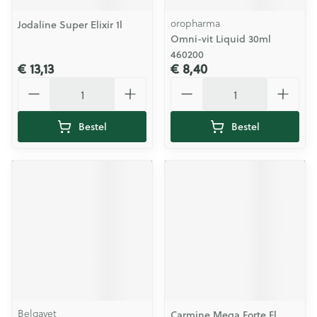
oropharma
Jodaline Super Elixir 1l
Omni-vit Liquid 30ml
460200
€ 13,13
€ 8,40
Aantal
Aantal
Bestel
Bestel
Belgavet
Carmine Mega Forte Fl