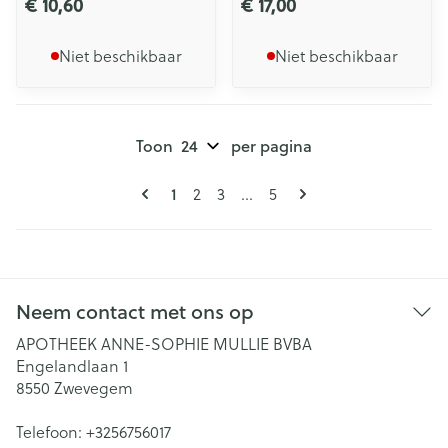
€ 10,60
€ 17,00
Niet beschikbaar
Niet beschikbaar
Toon
per pagina
Pagina's
U lees momenteel pagina
Pagina
Pagina
Pagina
1
2
3
...
5
Neem contact met ons op
APOTHEEK ANNE-SOPHIE MULLIE BVBA
Engelandlaan 1
8550
Zwevegem
Telefoon:
+3256756017