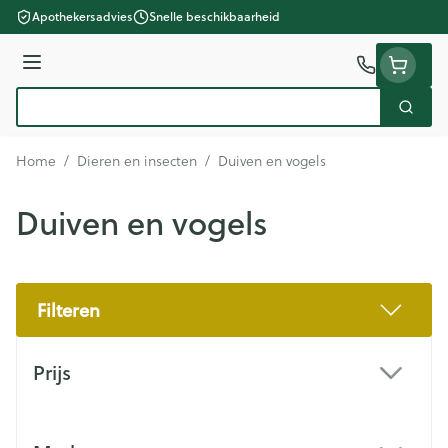
Ga naar de inhoud
Apothekersadvies
Snelle beschikbaarheid
Menu
Zoek
Product, merk, categorie...
Home
/
Dieren en insecten
/
Duiven en vogels
Duiven en vogels
Filteren
Doorgaan naar productlijst
Prijs
filter